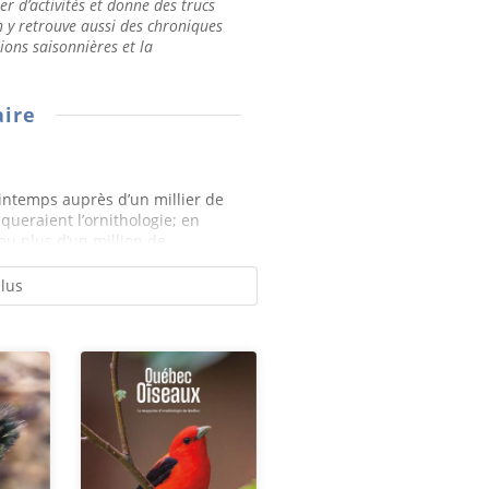
er d’activités et donne des trucs
n y retrouve aussi des chroniques
tions saisonnières et la
ire
ntemps auprès d’un millier de
ueraient l’ornithologie; en
eu plus d’un million de...
plus