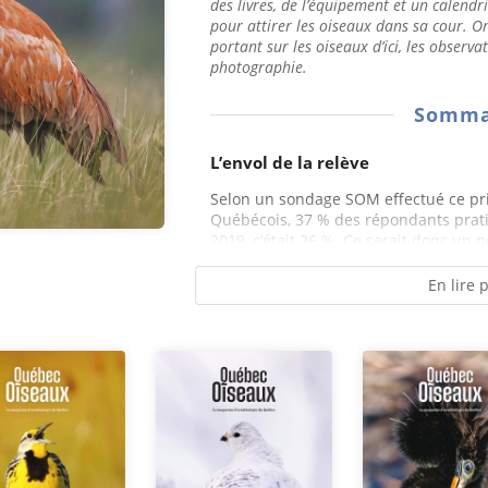
des livres, de l’équipement et un calendri
pour attirer les oiseaux dans sa cour. O
portant sur les oiseaux d’ici, les observa
photographie.
Somma
L’envol de la relève
Selon un sondage SOM effectué ce pri
Québécois, 37 % des répondants pratiq
2019, c’était 26 %. Ce serait donc un p
En lire 